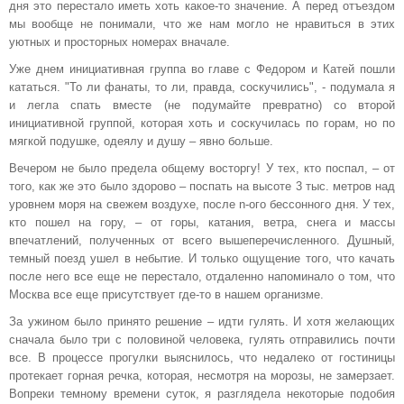
дня это перестало иметь хоть какое-то значение. А перед отъездом
мы вообще не понимали, что же нам могло не нравиться в этих
уютных и просторных номерах вначале.
Уже днем инициативная группа во главе с Федором и Катей пошли
кататься. "То ли фанаты, то ли, правда, соскучились", - подумала я
и легла спать вместе (не подумайте превратно) со второй
инициативной группой, которая хоть и соскучилась по горам, но по
мягкой подушке, одеялу и душу – явно больше.
Вечером не было предела общему восторгу! У тех, кто поспал, – от
того, как же это было здорово – поспать на высоте 3 тыс. метров над
уровнем моря на свежем воздухе, после n-ого бессонного дня. У тех,
кто пошел на гору, – от горы, катания, ветра, снега и массы
впечатлений, полученных от всего вышеперечисленного. Душный,
темный поезд ушел в небытие. И только ощущение того, что качать
после него все еще не перестало, отдаленно напоминало о том, что
Москва все еще присутствует где-то в нашем организме.
За ужином было принято решение – идти гулять. И хотя желающих
сначала было три с половиной человека, гулять отправились почти
все. В процессе прогулки выяснилось, что недалеко от гостиницы
протекает горная речка, которая, несмотря на морозы, не замерзает.
Вопреки темному времени суток, я разглядела некоторые подобия