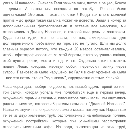
улицу. И началось! Сначала Галя забыла очки, потом я рацию, Ксюха
– деньги. А потом мы опоздали на автобус. Решено было
единогласно! Это знак – ехать не стоит! Когда так много мелочей
против – до добра такая каталка может не довести. Зайдя в номер за
дополнительными фотоаппаратами и оставив все ненужное, мы
отправились в Долину Нарзанов, о которой шла речь за завтраком.
Куда точно идти, мы не знали, но нас, экипированных для
долговременного пребывания на горе, это не пугало. Шли мы долго
главным образом потому, что каждые 20 метров останавливались,
чтобы сфотографироваться у: этой березы, этого чугунного кабана,
этой пушки, речки, моста и т.д. и т.п. Отдельно стоит отметить
подвиг Леши, который, жертвуя собой, переносил Галину через
сугроб. Равновесие было нарушено, но Галя в снег уронена не была
– все это потом станет "мультиком", скрупулезно снятым Ксюхой.
Часа через два, пройдя по дороге, петлявшей вдоль горной речки -
той самой, которая успела мне полюбиться еще в первый вечер,
окруженной горами и соснами, километров пять-шесть, мы очутились
рядом с местом, которое аборигены называют "Долиной Нарзанов".
Название звучит явно красивее самого места, потому как Нарзан там
течет из двух железных труб, расположенных на небольшой поляне,
окруженной постройками, которые при ближайшем рассмотрении
оказались местными кафе. Но вода, вытекающая из этих труб,