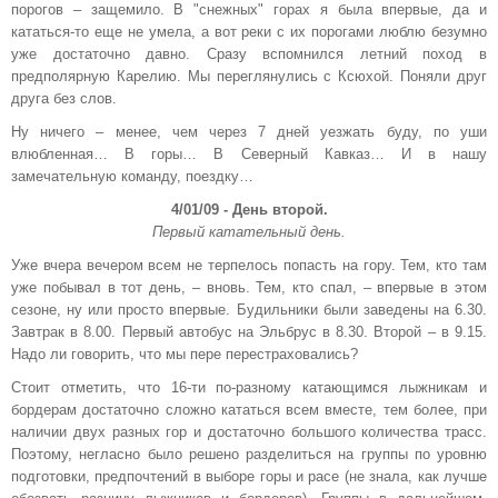
порогов – защемило. В "снежных" горах я была впервые, да и
кататься-то еще не умела, а вот реки с их порогами люблю безумно
уже достаточно давно. Сразу вспомнился летний поход в
предполярную Карелию. Мы переглянулись с Ксюхой. Поняли друг
друга без слов.
Ну ничего – менее, чем через 7 дней уезжать буду, по уши
влюбленная… В горы… В Северный Кавказ… И в нашу
замечательную команду, поездку…
4/01/09 - День второй.
Первый катательный день.
Уже вчера вечером всем не терпелось попасть на гору. Тем, кто там
уже побывал в тот день, – вновь. Тем, кто спал, – впервые в этом
сезоне, ну или просто впервые. Будильники были заведены на 6.30.
Завтрак в 8.00. Первый автобус на Эльбрус в 8.30. Второй – в 9.15.
Надо ли говорить, что мы пере перестраховались?
Стоит отметить, что 16-ти по-разному катающимся лыжникам и
бордерам достаточно сложно кататься всем вместе, тем более, при
наличии двух разных гор и достаточно большого количества трасс.
Поэтому, негласно было решено разделиться на группы по уровню
подготовки, предпочтений в выборе горы и расе (не знала, как лучше