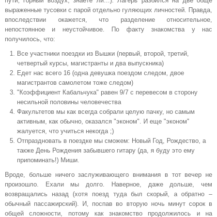
пути, горный воздух, знаете ли…). Лагерь разбился на две обще
выраженные тусовки с парой отдельно гуляющих личностей. Правда,
впоследствии окажется, что разделение относительное,
непостоянное и неустойчивое. По факту знакомства у нас
получилось, что:
Все участники поездки из Вышки (первый, второй, третий,
четвертый курсы, магистранты и два выпускника)
Едет нас всего 16 (одна девушка поездом следом, двое
магистрантов самолетом тоже следом)
"Коэффициент Кабальчука" равен 9/7 с перевесом в сторону
несильной половины человечества
Факультетов мы как всегда собрали целую пачку, но самым
активным, как обычно, оказался "эконом". И еще "эконом"
жалуется, что учиться некогда ;)
Отпраздновать в поездке мы сможем: Новый Год, Рождество, а
также День Рождения забывшего гитару (да, я буду это ему
припоминать!) Миши.
Вроде, больше ничего заслуживающего внимания в тот вечер не
произошло. Ехали мы долго. Наверное, даже дольше, чем
возвращались назад (хотя поезд туда был скорый, а обратно –
обычный пассажирский). И, поспав во вторую ночь минут сорок в
общей сложности, потому как знакомство продолжилось и на