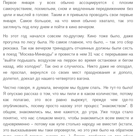
Первое января у всех обычно ассоциируется с плохим
самочувствием, похмельем, сном и медленным передвижением без
цели и мыслей в голове. Таким и я привыкла проводить свои первые
января. Самое большое, на что меня обычно хватало, так это
заглянуть под елку днем и пойти в кино вечером.
Но этот год начался совсем по-другому. Кино тоже было, даже
прогулка по лесу была. Но самое главное, что было, – так это сбор
рюкзака. Так как вечером тринадцать отчаянных должны были сесть
в поезд "Москва-Минводы" и провести в нем 31 час с перерывами на
"выйти подышать воздухом на перрон во время остановки и бегом
назад, ибо холодно". Так оно и случилось. Никто даже не опоздал,
не проспал, вернулся со своих мест празднования и дополз,
долетел, доехал до нашего четвертого вагона.
Честно говоря, я думала, вечером мы будем спать. Не тут-то было!
Я опускаю рассказ о том, что мы пили и в каком количестве, потому
как полагаю, это все равно вырежут, прежде чем где-то
опубликовать, посему просто назову этот процесс "знакомством". В
общем, знакомились мы, мне кажется, до утра. Уже тогда стало
понятно, что нас слишком много, чтобы знакомиться всем вместе и
одновременно – потому как купе столько народу не вместит (кстати,
это высказывание мы таки опровергли, но это уже было на обратном