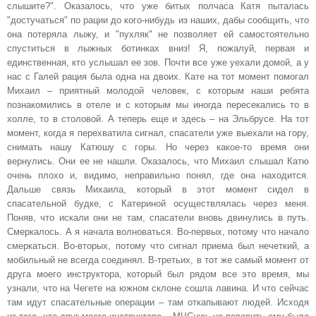
слышите?". Оказалось, что уже битых полчаса Катя пыталась
"достучаться" по рации до кого-нибудь из наших, дабы сообщить, что
она потеряла лыжу, и "пухляк" не позволяет ей самостоятельно
спуститься в лыжных ботинках вниз! Я, пожалуй, первая и
единственная, кто услышал ее зов. Почти все уже уехали домой, а у
нас с Галей рация была одна на двоих. Кате на тот момент помогал
Михаил – приятный молодой человек, с которым наши ребята
познакомились в отеле и с которым мы иногда пересекались то в
холле, то в столовой. А теперь еще и здесь – на Эльбрусе. На тот
момент, когда я перехватила сигнал, спасатели уже выехали на гору,
снимать нашу Катюшу с горы. Но через какое-то время они
вернулись. Они ее не нашли. Оказалось, что Михаил слышал Катю
очень плохо и, видимо, неправильно понял, где она находится.
Дальше связь Михаила, который в этот момент сидел в
спасательной будке, с Катериной осуществлялась через меня.
Поняв, что искали они не там, спасатели вновь двинулись в путь.
Смеркалось. А я начала волноваться. Во-первых, потому что начало
смеркаться. Во-вторых, потому что сигнал приема был нечеткий, а
мобильный не всегда соединял. В-третьих, в тот же самый момент от
друга моего инструктора, который был рядом все это время, мы
узнали, что на Чегете на южном склоне сошла лавина. И что сейчас
там идут спасательные операции – там откапывают людей. Исходя