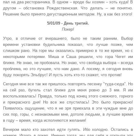
пал на два ресторанчика. В одном – вроде бы хозяин – хоть куда! В
другом – обстановка Рождественская. Что делать – не понятно.
Решение было принято дегустационным методом. Ну, а как без этого!
5/01/09 - День третий.
Покер!
Утро, в отличие от вчерашнего, было не таким ранним. Выбор
времени установки будильника показал, что лучше позже, чем
слишком рано. На горе мы оказались примерно в то же время, но с
некоторыми потерями. Миша и Саша решили, что гора Чегет им
ближе. Не знаю, не пробовала. Но знаю, что свобода выбора – всегда
проблема, но это лучшее, что нам дано. А посему, я сегодня вновь
буду покорять Эльбрус! И пусть хоть кто-то скажет, что против!
Сегодня мне все так же пришлось повторять песенку "туда-сюда". Но
на сей раз, бугель стал ближе для меня ровно до 3 мм. Я им
воспользовалась! Правда, только под конец этого снежного, горного
и прекрасного дня! Но все же спустилась! Это было прекрасно!
Появилось ощущение, что я не зря приехала в эти чуждые мне до
сих пор, горы, с незнакомыми мне, дотоле людьми, в лучшее время
в году – время, когда исполняются желания!
Вечером мало кто захотел идти гулять. Ибо холодно. Остались в
номере. Играть в покер. Именно тогда, мы для себя и открыли эту