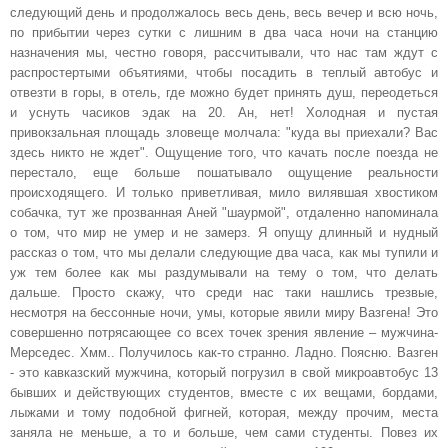
следующий день и продолжалось весь день, весь вечер и всю ночь,
по прибытии через сутки с лишним в два часа ночи на станцию
назначения мы, честно говоря, рассчитывали, что нас там ждут с
распростертыми объятиями, чтобы посадить в теплый автобус и
отвезти в горы, в отель, где можно будет принять душ, переодеться
и уснуть часиков эдак на 20. Ан, нет! Холодная и пустая
привокзальная площадь зловеще молчала: "куда вы приехали? Вас
здесь никто не ждет". Ощущение того, что качать после поезда не
перестало, еще больше пошатывало ощущение реальности
происходящего. И только приветливая, мило вилявшая хвостиком
собачка, тут же прозванная Аней "шаурмой", отдаленно напоминала
о том, что мир не умер и не замерз. Я опущу длинный и нудный
рассказ о том, что мы делали следующие два часа, как мы тупили и
уж тем более как мы раздумывали на тему о том, что делать
дальше. Просто скажу, что среди нас таки нашлись трезвые,
несмотря на бессонные ночи, умы, которые явили миру Вазгена! Это
совершенно потрясающее со всех точек зрения явление – мужчина-
Мерседес. Хмм.. Получилось как-то странно. Ладно. Поясню. Вазген
- это кавказский мужчина, который погрузил в свой микроавтобус 13
бывших и действующих студентов, вместе с их вещами, бордами,
лыжами и тому подобной фигней, которая, между прочим, места
заняла не меньше, а то и больше, чем сами студенты. Повез их