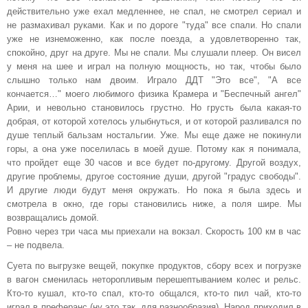
действительно уже ехал медленнее, не спал, не смотрел сериал и
не размахивал руками. Как и по дороге "туда" все спали. Но спали
уже не изнеможенно, как после поезда, а удовлетворенно так,
спокойно, друг на друге. Мы не спали. Мы слушали плеер. Он висел
у меня на шее и играл на полную мощность, но так, чтобы было
слышно только нам двоим. Играло ДДТ "Это все", "А все
кончается…" моего любимого физика Крамера и "Беспечный ангел"
Арии, и невольно становилось грустно. Но грусть была какая-то
добрая, от которой хотелось улыбнуться, и от которой разливался по
душе теплый бальзам ностальгии. Уже. Мы еще даже не покинули
горы, а она уже поселилась в моей душе. Потому как я понимала,
что пройдет еще 30 часов и все будет по-другому. Другой воздух,
другие проблемы, другое состояние души, другой "градус свободы".
И другие люди будут меня окружать. Но пока я была здесь и
смотрела в окно, где горы становились ниже, а поля шире. Мы
возвращались домой.
Ровно через три часа мы приехали на вокзал. Скорость 100 км в час
– не подвела.
Суета по выгрузке вещей, покупке продуктов, сбору всех и погрузке
в вагон сменилась неторопливым перешептыванием колес и рельс.
Кто-то кушал, кто-то спал, кто-то общался, кто-то пил чай, кто-то
играл в преферанс (ну это так, для разнообразия). Народ приходил в