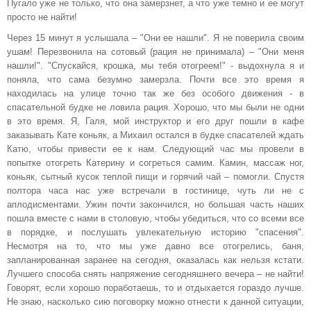
Пугало уже не только, что она замерзнет, а что уже темно и ее могут
просто не найти!
Через 15 минут я услышала – "Они ее нашли". Я не поверила своим
ушам! Перезвонила на сотовый (рация не принимала) – "Они меня
нашли!". "Спускайся, крошка, мы тебя отогреем!" - выдохнула я и
поняла, что сама безумно замерзла. Почти все это время я
находилась на улице точно так же без особого движения - в
спасательной будке не ловила рация. Хорошо, что мы были не одни
в это время. Я, Галя, мой инструктор и его друг пошли в кафе
заказывать Кате коньяк, а Михаил остался в будке спасателей ждать
Катю, чтобы привести ее к нам. Следующий час мы провели в
попытке отогреть Катерину и согреться самим. Камин, массаж ног,
коньяк, сытный кусок теплой пищи и горячий чай – помогли. Спустя
полтора часа нас уже встречали в гостинице, чуть ли не с
аплодисментами. Ужин почти закончился, но большая часть наших
пошла вместе с нами в столовую, чтобы убедиться, что со всеми все
в порядке, и послушать увлекательную историю "спасения".
Несмотря на то, что мы уже давно все отогрелись, баня,
запланированная заранее на сегодня, оказалась как нельзя кстати.
Лучшего способа снять напряжение сегодняшнего вечера – не найти!
Говорят, если хорошо поработаешь, то и отдыхается гораздо лучше.
Не знаю, насколько сию поговорку можно отнести к данной ситуации,