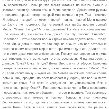
из того, что друг моего инструктора – МЧСник, не поверить ему было
бы опрометчиво. Наши ребята любят кататься на южном склоне и
кататься почти до самого темна. Меня затрясло. Дрожащими руками
я набрала первый номер, который мне пришел на ум. Там – тишина.
Я набрала – второй, а потом и третий – опять тишина! Меня начало
колбасить не по-детски. На четвертый раз трубку поднял сонный
Миша. "Миша! Ты где? Что вы делаете? На Чегете сошла лавина!
Все живы? Ах, вы спите? Все дома? Все. Ну, хорошо. Спасибо".
Полегчало. Потом вторая волна страха начала подкатывать к горлу.
Если Миша дома и спит, то это еще не значит, что все остальные
тоже по своим номерам мирно спят, принимают душ или делают что-
то в этом духе мирное и безопасное. Потому как спросонья он мне
мог ответить что угодно, сам того не осознавая. Я начала звонить
дальше. "Вика? Вика. Ты где? Дома. Вик, мы на Эльбрусе, Катерина
потеряла лыжню и сейчас ее должны снять спасатели с "Мира". Мы
с Галей стоим внизу и ждем ее. На Чегете на южном склоне сошла
лавина. Вик, пройдись по всем номерам и убедись, что все на месте
кроме нас троих. Вик, пока не убедишься – не успокаивайся. Вик, я
тебя очень прошу. О'кей?". Разговор был закончен, а Вика пообещала
перезвонить, как только убедится, что все в порядке. Тем временем
становилось все темнее и темнее. Теперь я уже начинала
беспокоиться за то, где же эти спасатели и почему они не могут
найти Катю. Катя и сама начала уже переживать. По рации я