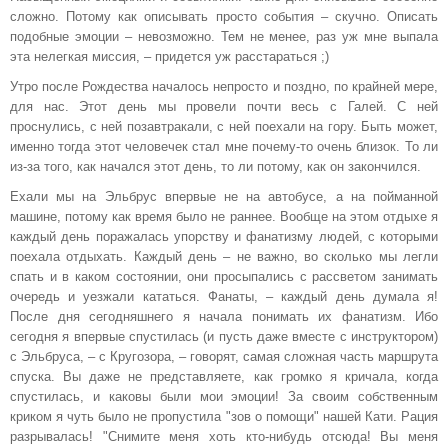
сложно. Потому как описывать просто события – скучно. Описать
подобные эмоции – невозможно. Тем не менее, раз уж мне выпала
эта нелегкая миссия, – придется уж расстараться ;)
Утро после Рождества началось непросто и поздно, по крайней мере,
для нас. Этот день мы провели почти весь с Галей. С ней
проснулись, с ней позавтракали, с ней поехали на гору. Быть может,
именно тогда этот человечек стал мне почему-то очень близок. То ли
из-за того, как начался этот день, то ли потому, как он закончился.
Ехали мы на Эльбрус впервые не на автобусе, а на пойманной
машине, потому как время было не раннее. Вообще на этом отдыхе я
каждый день поражалась упорству и фанатизму людей, с которыми
поехала отдыхать. Каждый день – не важно, во сколько мы легли
спать и в каком состоянии, они просыпались с рассветом занимать
очередь и уезжали кататься. Фанаты, – каждый день думала я!
После дня сегодняшнего я начала понимать их фанатизм. Ибо
сегодня я впервые спустилась (и пусть даже вместе с инструктором)
с Эльбруса, – с Кругозора, – говорят, самая сложная часть маршрута
спуска. Вы даже не представляете, как громко я кричала, когда
спустилась, и каковы были мои эмоции! За своим собственным
криком я чуть было не пропустила "зов о помощи" нашей Кати. Рация
разрывалась! "Снимите меня хоть кто-нибудь отсюда! Вы меня