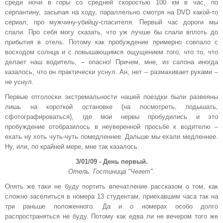
среди ночи в горы со средней скоростью 100 км в час, по
серпантину, засыпая на ходу, параллельно смотря на DVD какой-то
сериал, про мужчину-убийцу-спасителя. Первый час дороги мы
спали. Про себя могу сказать, что уж лучше бы спали вплоть до
прибытия в отель. Потому как пробуждение примерно совпало с
восходом солнца и с повышающимся ощущением того, что то, что
делает наш водитель, – опасно! Причем, мне, из салона иногда
казалось, что он практически уснул. Ан, нет – размахивает руками –
не уснул.
Первые отголоски экстремальности нашей поездки были развеяны
лишь на короткой остановке (на посмотреть, подышать,
сфотографироваться), где мои нервы пробудились и это
пробуждение отобразилось в неуверенной просьбе к водителю –
ехать ну хоть чуть-чуть помедленнее. Дальше мы ехали медленнее.
Ну, или, по крайней мере, мне так казалось.
3/01/09 - День первый.
Отель. Гостиница "Чегет".
Опять же таки не буду портить впечатление рассказом о том, как
сложно заселиться в номера 13 студентам, приехавшим часа так на
три раньше положенного. Да и о номерах особо долго
распространяться не буду. Потому как едва ли не вечером того же