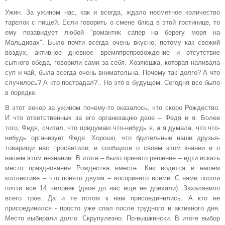
Ужин. За ужином нас, как и всегда, ждало несметное количество
тарелок с пищей. Если говорить о смене блюд в этой гостинице, то
ему позавидует любой "романтик сапер на берегу моря на
Мальдивах". Было почти всегда очень вкусно, потому как свежий
воздух, активное дневное времяпрепровождение и отсутствие
сытного обеда, говорили сами за себя. Хозяюшка, которая наливала
суп и чай, была всегда очень внимательна. Почему так долго? А что
случилось? А кто пострадал?.. Но это в будущем. Сегодня все было
в порядке.
В этот вечер за ужином почему-то оказалось, что скоро Рождество.
И что ответственных за его организацию двое – Федя и я. Более
того, Федя, считал, что придумаю что-нибудь я, а я думала, что что-
нибудь организует Федя. Хорошо, что бдительные наши друзья-
товарищи нас просветили, и сообщили о своем этом знании и о
нашем этом незнании. В итоге – было принято решение – идти искать
место празднования Рождества вместе. Как водится в нашем
коллективе – что понято двумя – воспринято всеми. С нами пошли
почти все 14 человек (двое до нас еще не доехали). Захалявило
всего трое. Да и те потом к нам присоединились. А кто не
присоединился - просто уже спал после трудного и активного дня.
Место выбирали долго. Скрупулезно. По-вышкински. В итоге выбор