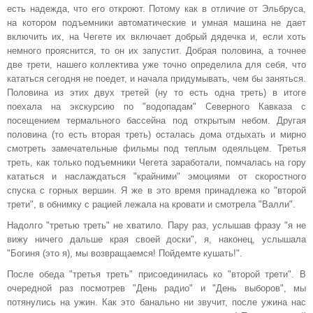
есть надежда, что его откроют. Потому как в отличие от Эльбруса,
на котором подъемники автоматические и умная машина не дает
включить их, на Чегете их включает добрый дядечка и, если хоть
немного прояснится, то он их запустит. Добрая половина, а точнее
две трети, нашего коллектива уже точно определила для себя, что
кататься сегодня не поедет, и начала придумывать, чем бы заняться.
Половина из этих двух третей (ну то есть одна треть) в итоге
поехала на экскурсию по "водопадам" Северного Кавказа с
посещением термального бассейна под открытым небом. Другая
половина (то есть вторая треть) осталась дома отдыхать и мирно
смотреть замечательные фильмы под теплым одеяльцем. Третья
треть, как только подъемники Чегета заработали, помчалась на гору
кататься и наслаждаться "крайними" эмоциями от скоростного
спуска с горных вершин. Я же в это время принадлежа ко "второй
трети", в обнимку с рацией лежала на кровати и смотрела "Валли".
Надолго "третью треть" не хватило. Пару раз, услышав фразу "я не
вижу ничего дальше края своей доски", я, наконец, услышала
"Богиня (это я), мы возвращаемся! Пойдемте кушать!".
После обеда "третья треть" присоединилась ко "второй трети". В
очередной раз посмотрев "День радио" и "День выборов", мы
потянулись на ужин. Как это банально ни звучит, после ужина нас