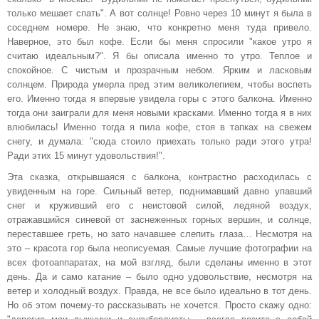
только мешает спать". А вот солнце! Ровно через 10 минут я была в
соседнем номере. Не знаю, что конкретно меня туда привело.
Наверное, это был кофе. Если бы меня спросили "какое утро я
считаю идеальным?". Я бы описала именно то утро. Теплое и
спокойное. С чистым и прозрачным небом. Ярким и ласковым
солнцем. Природа умерла пред этим великолепием, чтобы воспеть
его. Именно тогда я впервые увидела горы с этого балкона. Именно
тогда они заиграли для меня новыми красками. Именно тогда я в них
влюбилась! Именно тогда я пила кофе, стоя в тапках на свежем
снегу, и думала: "сюда стоило приехать только ради этого утра!
Ради этих 15 минут удовольствия!".
Эта сказка, открывшаяся с балкона, контрастно расходилась с
увиденным на горе. Сильный ветер, поднимавший давно упавший
снег и круживший его с неистовой силой, ледяной воздух,
отражавшийся синевой от заснеженных горных вершин, и солнце,
переставшее греть, но зато начавшее слепить глаза… Несмотря на
это – красота гор была неописуемая. Самые лучшие фотографии на
всех фотоаппаратах, на мой взгляд, были сделаны именно в этот
день. Да и само катание – было одно удовольствие, несмотря на
ветер и холодный воздух. Правда, не все было идеально в тот день.
Но об этом почему-то рассказывать не хочется. Просто скажу одно: