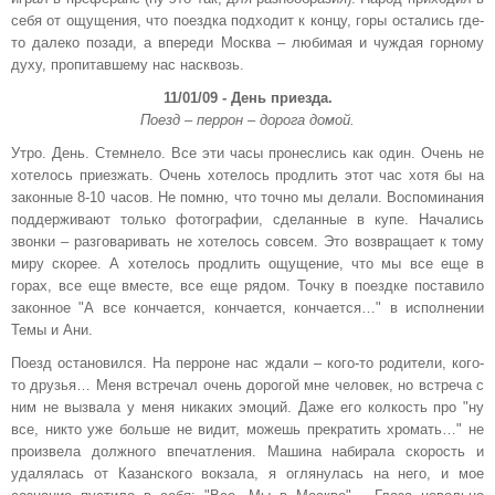
себя от ощущения, что поездка подходит к концу, горы остались где-
то далеко позади, а впереди Москва – любимая и чуждая горному
духу, пропитавшему нас насквозь.
11/01/09 - День приезда.
Поезд – перрон – дорога домой.
Утро. День. Стемнело. Все эти часы пронеслись как один. Очень не
хотелось приезжать. Очень хотелось продлить этот час хотя бы на
законные 8-10 часов. Не помню, что точно мы делали. Воспоминания
поддерживают только фотографии, сделанные в купе. Начались
звонки – разговаривать не хотелось совсем. Это возвращает к тому
миру скорее. А хотелось продлить ощущение, что мы все еще в
горах, все еще вместе, все еще рядом. Точку в поездке поставило
законное "А все кончается, кончается, кончается…" в исполнении
Темы и Ани.
Поезд остановился. На перроне нас ждали – кого-то родители, кого-
то друзья… Меня встречал очень дорогой мне человек, но встреча с
ним не вызвала у меня никаких эмоций. Даже его колкость про "ну
все, никто уже больше не видит, можешь прекратить хромать…" не
произвела должного впечатления. Машина набирала скорость и
удалялась от Казанского вокзала, я оглянулась на него, и мое