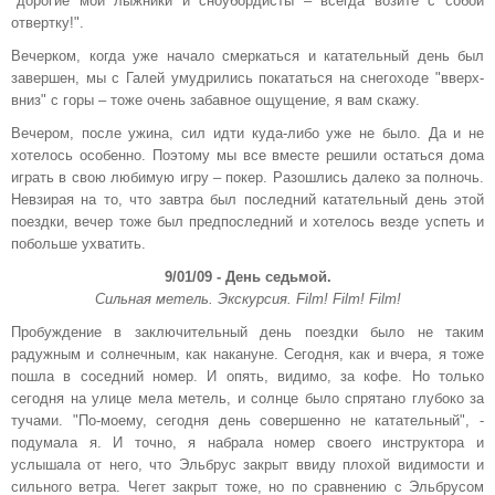
"дорогие мои лыжники и сноубордисты – всегда возите с собой
отвертку!".
Вечерком, когда уже начало смеркаться и катательный день был
завершен, мы с Галей умудрились покататься на снегоходе "вверх-
вниз" с горы – тоже очень забавное ощущение, я вам скажу.
Вечером, после ужина, сил идти куда-либо уже не было. Да и не
хотелось особенно. Поэтому мы все вместе решили остаться дома
играть в свою любимую игру – покер. Разошлись далеко за полночь.
Невзирая на то, что завтра был последний катательный день этой
поездки, вечер тоже был предпоследний и хотелось везде успеть и
побольше ухватить.
9/01/09 - День седьмой.
Сильная метель. Экскурсия. Film! Film! Film!
Пробуждение в заключительный день поездки было не таким
радужным и солнечным, как накануне. Сегодня, как и вчера, я тоже
пошла в соседний номер. И опять, видимо, за кофе. Но только
сегодня на улице мела метель, и солнце было спрятано глубоко за
тучами. "По-моему, сегодня день совершенно не катательный", -
подумала я. И точно, я набрала номер своего инструктора и
услышала от него, что Эльбрус закрыт ввиду плохой видимости и
сильного ветра. Чегет закрыт тоже, но по сравнению с Эльбрусом