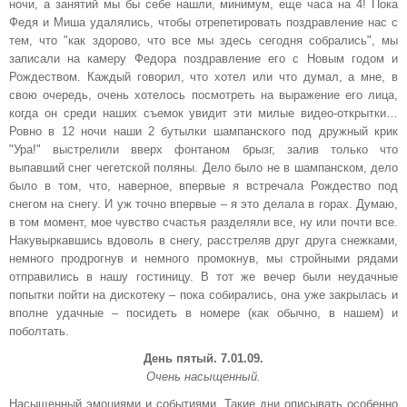
ночи, а занятий мы бы себе нашли, минимум, еще часа на 4! Пока
Федя и Миша удалялись, чтобы отрепетировать поздравление нас с
тем, что "как здорово, что все мы здесь сегодня собрались", мы
записали на камеру Федора поздравление его с Новым годом и
Рождеством. Каждый говорил, что хотел или что думал, а мне, в
свою очередь, очень хотелось посмотреть на выражение его лица,
когда он среди наших съемок увидит эти милые видео-открытки…
Ровно в 12 ночи наши 2 бутылки шампанского под дружный крик
"Ура!" выстрелили вверх фонтаном брызг, залив только что
выпавший снег чегетской поляны. Дело было не в шампанском, дело
было в том, что, наверное, впервые я встречала Рождество под
снегом на снегу. И уж точно впервые – я это делала в горах. Думаю,
в том момент, мое чувство счастья разделяли все, ну или почти все.
Накувыркавшись вдоволь в снегу, расстреляв друг друга снежками,
немного продрогнув и немного промокнув, мы стройными рядами
отправились в нашу гостиницу. В тот же вечер были неудачные
попытки пойти на дискотеку – пока собирались, она уже закрылась и
вполне удачные – посидеть в номере (как обычно, в нашем) и
поболтать.
День пятый. 7.01.09.
Очень насыщенный.
Насыщенный эмоциями и событиями. Такие дни описывать особенно