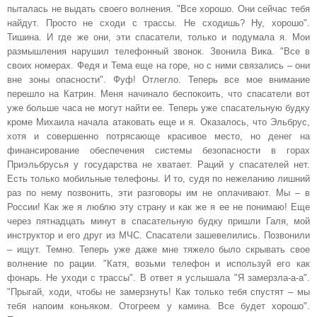
пыталась не выдать своего волнения. "Все хорошо. Они сейчас тебя
найдут. Просто не сходи с трассы. Не сходишь? Ну, хорошо".
Тишина. И где же они, эти спасатели, только и подумала я. Мои
размышления нарушил телефонный звонок. Звонила Вика. "Все в
своих номерах. Федя и Тема еще на горе, но с ними связались – они
вне зоны опасности". Фуф! Отлегло. Теперь все мое внимание
перешло на Катрин. Меня начинало беспокоить, что спасатели вот
уже больше часа не могут найти ее. Теперь уже спасательную будку
кроме Михаила начала атаковать еще и я. Оказалось, что Эльбрус,
хотя и совершенно потрясающе красивое место, но денег на
финансирование обеспечения системы безопасности в горах
Приэльбрусья у государства не хватает. Раций у спасателей нет.
Есть только мобильные телефоны. И то, судя по нежеланию лишний
раз по нему позвонить, эти разговоры им не оплачивают. Мы – в
России! Как же я люблю эту страну и как же я ее не понимаю! Еще
через пятнадцать минут в спасательную будку пришли Галя, мой
инструктор и его друг из МЧС. Спасатели зашевелились. Позвонили
– ищут. Темно. Теперь уже даже мне тяжело было скрывать свое
волнение по рации. "Катя, возьми телефон и используй его как
фонарь. Не уходи с трассы". В ответ я услышала "Я замерзла-а-а".
"Прыгай, ходи, чтобы не замерзнуть! Как только тебя спустят – мы
тебя напоим коньяком. Отогреем у камина. Все будет хорошо".