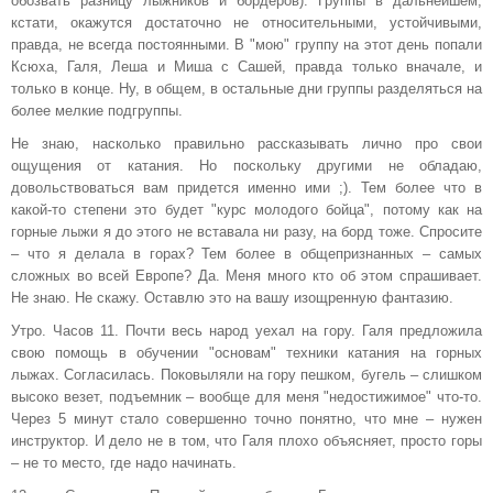
обозвать разницу лыжников и бордеров). Группы в дальнейшем,
кстати, окажутся достаточно не относительными, устойчивыми,
правда, не всегда постоянными. В "мою" группу на этот день попали
Ксюха, Галя, Леша и Миша с Сашей, правда только вначале, и
только в конце. Ну, в общем, в остальные дни группы разделяться на
более мелкие подгруппы.
Не знаю, насколько правильно рассказывать лично про свои
ощущения от катания. Но поскольку другими не обладаю,
довольствоваться вам придется именно ими ;). Тем более что в
какой-то степени это будет "курс молодого бойца", потому как на
горные лыжи я до этого не вставала ни разу, на борд тоже. Спросите
– что я делала в горах? Тем более в общепризнанных – самых
сложных во всей Европе? Да. Меня много кто об этом спрашивает.
Не знаю. Не скажу. Оставлю это на вашу изощренную фантазию.
Утро. Часов 11. Почти весь народ уехал на гору. Галя предложила
свою помощь в обучении "основам" техники катания на горных
лыжах. Согласилась. Поковыляли на гору пешком, бугель – слишком
высоко везет, подъемник – вообще для меня "недостижимое" что-то.
Через 5 минут стало совершенно точно понятно, что мне – нужен
инструктор. И дело не в том, что Галя плохо объясняет, просто горы
– не то место, где надо начинать.