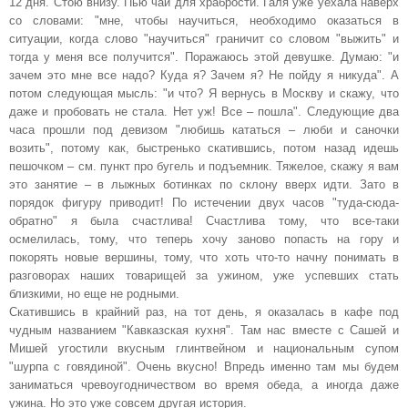
12 дня. Стою внизу. Пью чай для храбрости. Галя уже уехала наверх
со словами: "мне, чтобы научиться, необходимо оказаться в
ситуации, когда слово "научиться" граничит со словом "выжить" и
тогда у меня все получится". Поражаюсь этой девушке. Думаю: "и
зачем это мне все надо? Куда я? Зачем я? Не пойду я никуда". А
потом следующая мысль: "и что? Я вернусь в Москву и скажу, что
даже и пробовать не стала. Нет уж! Все – пошла". Следующие два
часа прошли под девизом "любишь кататься – люби и саночки
возить", потому как, быстренько скатившись, потом назад идешь
пешочком – см. пункт про бугель и подъемник. Тяжелое, скажу я вам
это занятие – в лыжных ботинках по склону вверх идти. Зато в
порядок фигуру приводит! По истечении двух часов "туда-сюда-
обратно" я была счастлива! Счастлива тому, что все-таки
осмелилась, тому, что теперь хочу заново попасть на гору и
покорять новые вершины, тому, что хоть что-то начну понимать в
разговорах наших товарищей за ужином, уже успевших стать
близкими, но еще не родными.
Скатившись в крайний раз, на тот день, я оказалась в кафе под
чудным названием "Кавказская кухня". Там нас вместе с Сашей и
Мишей угостили вкусным глинтвейном и национальным супом
"шурпа с говядиной". Очень вкусно! Впредь именно там мы будем
заниматься чревоугодничеством во время обеда, а иногда даже
ужина. Но это уже совсем другая история.