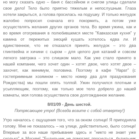
но могу сказать одно – баня с бассейном и снегом улицы сделали
свое дело! Тело было приятно тяжелым и непослушным. Глаза
хотели закрыться, а голова просилась на подушку. И только желудок
жалобно попросил сначала его покормить, а потом уже
осуществлять желания других органов тела. Во время ужина, как и
во время отогревания в полюбившемся месте "Кавказская кухня" у
камина от пережитых эмоций кушать хотелось едва ли. И
единственное, что не отказался принять желудок – это два
глинтвейна и хичини с сыром – для целого дня катаний и совсем
легкого завтрака – это слишком мало. Как уже стало принято в
нашей компании, чего хочет один – хотят двое, чего хотят двое –
захочет, как минимум, половина. Поэтому в кафе "Нарат" (с
гостеприимным хозяином – место номер два для празднования
Рождества) мы пошли опять толпой. Ужин получился плотным и
усыпляющим, поэтому, как только мое тело добрело до нашей
комнаты, моя голова осуществила свое долгожданное желание.
8/01/09 - День шестой.
Потрясающее утро! (Всегда возите с собой отвертку!)
Утро началось с ощущения того, что за окном солнце! Я приподняла
голову. Мне не показалось – на улице, действительно, было солнце!
Впервые за все наше пребывание здесь и "никто не знает уже
сколько" в Москве! "Будильник не помогает проснуться, будильник