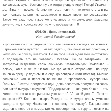
захватывающую, бесконечную и интригующую игру! Покер! Играли –
до. Играли – после. Но именно тогда поняли, что именно эта игра,
как нельзя, кстати укладывается в наше времяпрепровождение.
Такое же азартное, такое же внезапное и интригующее.
(наврала,
конечно же, с хронологией, но что поделаешь.. ;))
6/01/09 - День четвертый.
Ночь перед Рождеством!
Утро началось с ощущения того, что кататься сегодня не хочется.
Странное такое чувство. Бывает редко и, как показывает практика, к
нему лучше прислушиваться. Но на горе меня ждал мой инструктор,
а подводить его не хотелось. Встала. Пошла завтракать. За
завтраком встретила свою любимую "катательную" компанию –
Ксюху, Галю и Лешу. Остальные фанатично отправились на гору,
заняв очередь у подъемника еще до завтрака (или вместо). Мирное
попивание чая и пережевывание пищи прервалось неуверенным
Галиным: "кстати, предлагаю один день посвятить прогулке по горам
или какой-нибудь экскурсии". "Поддерживаю, – кивнула Ксюха, – тем
более что ножки с непривычки уже болят". "А какой день?". "Может,
завтрашний? Как раз завтра Рождество, и будет очень уместно
сходить в долину Нарзанов – к святому источнику". Так разговор
медленно перетек в номер, где мы переоделись на гору, а потом и на