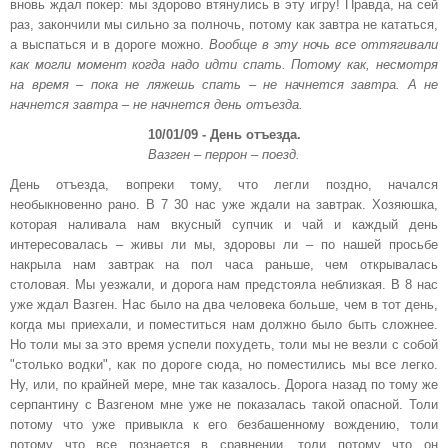
вновь ждал покер: мы здорово втянулись в эту игру! Правда, на сей
раз, закончили мы сильно за полночь, потому как завтра не кататься,
а выспаться и в дороге можно.
Вообще в эту ночь все оттягивали
как могли момент когда надо идти спать. Потому как, несмотря
на время – пока не ляжешь спать – не начнется завтра. А не
начнется завтра – не начнется день отъезда.
10/01/09 - День отъезда.
Вазген – перрон – поезд.
День отъезда, вопреки тому, что легли поздно, начался
необыкновенно рано. В 7 30 нас уже ждали на завтрак. Хозяюшка,
которая наливала нам вкусный супчик и чай и каждый день
интересовалась – живы ли мы, здоровы ли – по нашей просьбе
накрыла нам завтрак на пол часа раньше, чем открывалась
столовая. Мы уезжали, и дорога нам предстояла неблизкая. В 8 нас
уже ждал Вазген. Нас было на два человека больше, чем в тот день,
когда мы приехали, и поместиться нам должно было быть сложнее.
Но толи мы за это время успели похудеть, толи мы не везли с собой
"столько водки", как по дороге сюда, но поместились мы все легко.
Ну, или, по крайней мере, мне так казалось. Дорога назад по тому же
серпантину с Вазгеном мне уже не показалась такой опасной. Толи
потому что уже привыкла к его безбашенному вождению, толи
потому что все познается в сравнении, толи потому что он