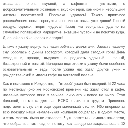
оказалась очень вкусной, а кафешки – уютными, с
доброжелательными хозяевами, вкусной едой, камином и небольшим
числом посетителей. Прогулка удалась! Такого приятного
расслабления после прогулки я не испытывала уже давно! Горный
воздух, однако, творит чудеса! Назад мы вернулись удачно на
случайно попавшейся маршрутке, ехавшей пустой и не понятно куда.
Дневной сон был крепок и сладок!
Ближе к ужину вернулись наши ребята с девчатами. Зависть нашему
сну боролась с диким восторгом, который дала сегодня гора! День
сегодня и, правда, выдался на редкость удачный – ясный,
безветренный и теплый. Вечерние подготовки к ужину были особенно
основательными – ведь после ужина нас ждал другой ужин –
рождественский в милом кафе на чегетской поляне.
Как и положено в Рождество, – "второй" ужин был поздний. В 22 часа
по местному (оно же московское) времени нас ждал стол в кафе,
название которого либо я забыла, либо его и вовсе не было. Стол
большой, но места для нас ВСЕХ хватило с трудом. Пришлось
подставлять стулья и еще один маленький столик. Ибо впервые за
всю поездку наша немаленькая компания собралась в одном месте,
и этим местом была не столовая. Чуть позже мы немного пожалели,
что собрались так поздно, потому как заведение закрывалось в 12