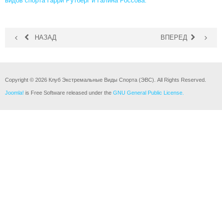
видов спорта Гарри Рутберг и Галина Россова.
НАЗАД
ВПЕРЕД
Copyright © 2026 Клуб Экстремальные Виды Спорта (ЭВС). All Rights Reserved.
Joomla!
is Free Software released under the
GNU General Public License.